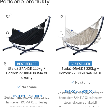
Podobne produkty
BESTSELLER
BESTSELLER
Stelaż GRANDE 220kg +
Stelaż GRANDE 220kg +
Hamak 220×160 ROMA XL
Hamak 220×160 SANTIA XL
czarny
Na stanie
Na stanie
565,00
zł
–
635,00
zł
Zestaw hamakowy Grande wraz z
535,00
zł
–
605,00
zł
Zestaw hamakowy Grande wraz z
hamakiem SANTIA XL to idealny
hamakiem ROMA XL to idealny
stosunek ceny do jakości!