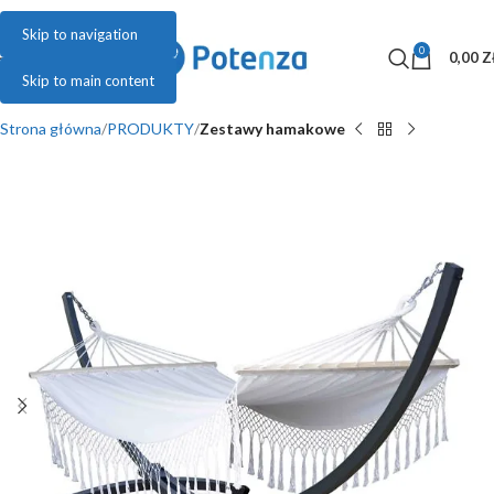
Skip to navigation
0
MENU
0,00
Z
Skip to main content
Strona główna
PRODUKTY
Zestawy hamakowe