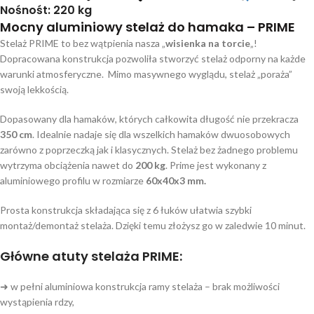
Nośnośt: 220 kg
Mocny aluminiowy stelaż do hamaka – PRIME
Stelaż PRIME to bez wątpienia nasza „
wisienka na torcie
„!
Dopracowana konstrukcja pozwoliła stworzyć stelaż odporny na każde
warunki atmosferyczne. Mimo masywnego wyglądu, stelaż „poraża”
swoją lekkością.
Dopasowany dla hamaków, których całkowita długość nie przekracza
350 cm
. Idealnie nadaje się dla wszelkich hamaków dwuosobowych
zarówno z poprzeczką jak i klasycznych. Stelaż bez żadnego problemu
wytrzyma obciążenia nawet do
200 kg
. Prime jest wykonany z
aluminiowego profilu w rozmiarze
60x40x3 mm.
Prosta konstrukcja składająca się z 6 łuków ułatwia szybki
montaż/demontaż stelaża. Dzięki temu złożysz go w zaledwie 10 minut.
Główne atuty stelaża PRIME:
➜ w pełni aluminiowa konstrukcja ramy stelaża – brak możliwości
wystąpienia rdzy,