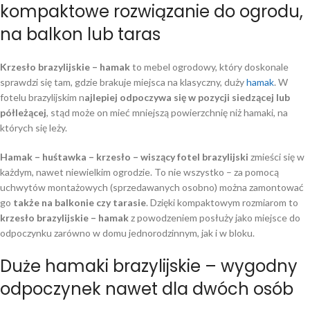
kompaktowe rozwiązanie do ogrodu,
na balkon lub taras
Krzesło brazylijskie – hamak
to mebel ogrodowy, który doskonale
sprawdzi się tam, gdzie brakuje miejsca na klasyczny, duży
hamak
. W
fotelu brazylijskim n
ajlepiej odpoczywa się w pozycji siedzącej lub
półleżącej
, stąd może on mieć mniejszą powierzchnię niż hamaki, na
których się leży.
Hamak – huśtawka – krzesło – wiszący fotel brazylijski
zmieści się w
każdym, nawet niewielkim ogrodzie. To nie wszystko – za pomocą
uchwytów montażowych (sprzedawanych osobno) można zamontować
go
także na balkonie czy tarasie
. Dzięki kompaktowym rozmiarom to
krzesło brazylijskie – hamak
z powodzeniem posłuży jako miejsce do
odpoczynku zarówno w domu jednorodzinnym, jak i w bloku.
Duże hamaki brazylijskie – wygodny
odpoczynek nawet dla dwóch osób