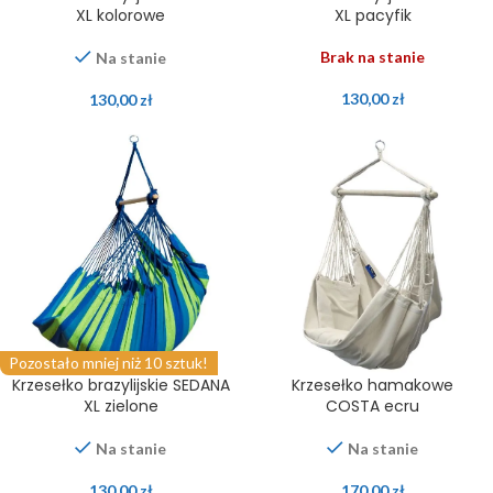
XL kolorowe
XL pacyfik
Brak na stanie
Na stanie
130,00
zł
130,00
zł
Pozostało mniej niż 10 sztuk!
Krzesełko brazylijskie SEDANA
Krzesełko hamakowe
XL zielone
COSTA ecru
Na stanie
Na stanie
130,00
zł
170,00
zł