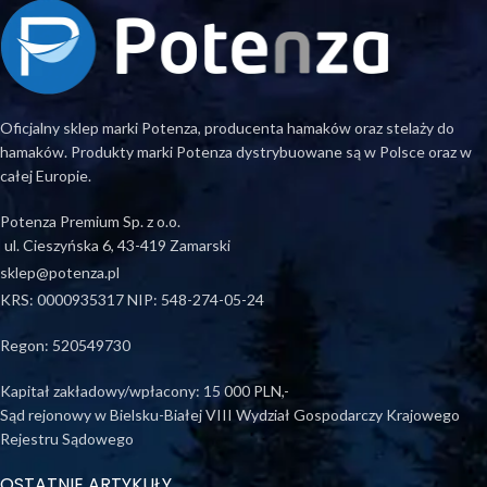
Oficjalny sklep marki Potenza, producenta hamaków oraz stelaży do
hamaków. Produkty marki Potenza dystrybuowane są w Polsce oraz w
całej Europie.
Potenza Premium Sp. z o.o.
ul. Cieszyńska 6, 43-419 Zamarski
sklep@potenza.pl
KRS: 0000935317 NIP: 548-274-05-24
Regon: 520549730
Kapitał zakładowy/wpłacony: 15 000 PLN,-
Sąd rejonowy w Bielsku-Białej VIII Wydział Gospodarczy Krajowego
Rejestru Sądowego
OSTATNIE ARTYKUŁY