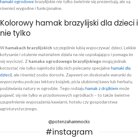
hamaki ogrodowe
brazylijskie nie tylko świetnie się prezentują, ale są
również wygodne i funkcjonalne.
Kolorowy hamak brazylijski dla dzieci i
nie tylko
W
hamakach brazylijskich
szczególnie lubią wypoczywać dzieci. Lekkie
kołysanie i otulenie materiałem działa na nie uspokajająco i pomaga im
się wyciszyć. Z
hamaka ogrodowego brazylijskiego
mogą jednak
korzystać nie tylko najmłodsi (dla nich polecamy specjalne
hamaki dla
dzieci
), ale również osoby dorosłe. Zapewni on doskonałe warunki do
wypoczynku podczas lektury książek, picia ulubionej kawy lub herbaty,
podziwiania natury w ogrodzie. Tego rodzaju
hamak z drążkiem
może
pojawić się nie tylko w przydomowych ogródkach – to także świetne
uzupełnienie wyposażenia kawiarni, hotelu czy gospodarstwa
agroturystycznego.
@potenzahammocks
#instagram