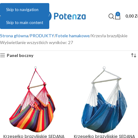
Skip to navigation
0
MENU
0,00
Z
Skip to main content
Strona główna
PRODUKTY
Fotele hamakowe
Krzesła brazylijskie
Wyświetlanie wszystkich wyników: 27
Panel boczny
ł
Krzesełko brazylijskie SEDANA
Krzesełko brazylijskie SEDANA