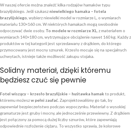
W naszej ofercie można znaleźć kilka rodzajów hamaków typu
brazylijskiego. Jeśli szukasz
niewielkiego hamaka – fotela
brazylijskiego
, wybierz niewielki model w rozmiarze L, o wymiarach
materiału 130×160 cm. W niektórych hamakach mogą swobodnie
odpoczywać dwie osoby.
To modele w rozmiarze XL
, z materiałem o
wymiarach 140×180 cm, wytrzymujące obciążenie nawet 160 kg. Każdy z
produktów w tej kategorii jest sprzedawany z drążkiem, do którego
przymocowany jest mocny sznurek. Krzesło mocuje się na specjalnych
uchwytach, istnieje także możliwość zakupu stojaka.
Solidny materiał, dzięki któremu
będziesz czuć się pewnie
Fotel wiszący – krzesło brazylijskie – huśtawka hamak
to produkt,
któremu możesz
w pełni zaufać
. Zaprojektowaliśmy go tak, by
zapewniał bezpieczeństwo podczas wypoczynku. Materiał o wysokiej
gramaturze jest gruby i mocny, ale jednocześnie przewiewny. Z drążkiem
jest połączony za pomocą dużej liczby sznurów, które zapewniają
odpowiednie rozłożenie ciężaru. To wszystko sprawia, że kolorowe