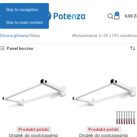
Skip to navigation
0
MENU
0,00
Z
Skip to main content
Strona główna
Sklep
Wyświetlanie 1–39 z 595 wyników
Panel boczny
zł
Produkt polski
Produkt polski
Drążek do podciągania
Drążek do podciągania