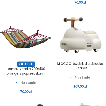
70,00
zł
MICCOO Jeździk dla dziecka
OUTLET
– Peanut
Hamak Acadia 200×100
orange z poprzeczkami
Na stanie
Na stanie
109,00
zł
70,00
zł