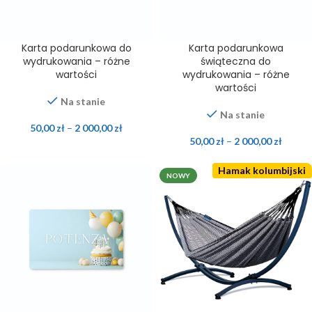
Karta podarunkowa do
Karta podarunkowa
wydrukowania – różne
świąteczna do
wartości
wydrukowania – różne
wartości
Na stanie
Na stanie
50,00
zł
–
2 000,00
zł
50,00
zł
–
2 000,00
zł
Hamak kolumbijski
NOWY