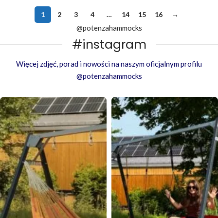
1
2
3
4
…
14
15
16
→
@potenzahammocks
#instagram
Więcej zdjęć, porad i nowości na naszym oficjalnym profilu
@potenzahammocks