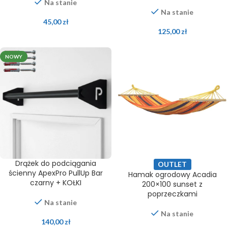
Na stanie
Na stanie
45,00
zł
125,00
zł
NOWY
Drążek do podciągania
OUTLET
ścienny ApexPro PullUp Bar
Hamak ogrodowy Acadia
czarny + KOŁKI
200×100 sunset z
poprzeczkami
Na stanie
Na stanie
140,00
zł