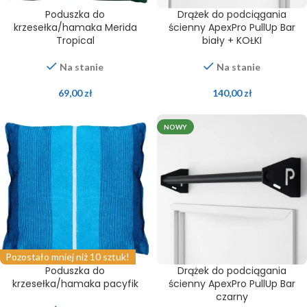
Poduszka do
Drążek do podciągania
krzesełka/hamaka Merida
ścienny ApexPro PullUp Bar
Tropical
biały + KOŁKI
Na stanie
Na stanie
69,00
zł
140,00
zł
NOWY
Pozostało mniej niż 10 sztuk!
Poduszka do
Drążek do podciągania
krzesełka/hamaka pacyfik
ścienny ApexPro PullUp Bar
czarny