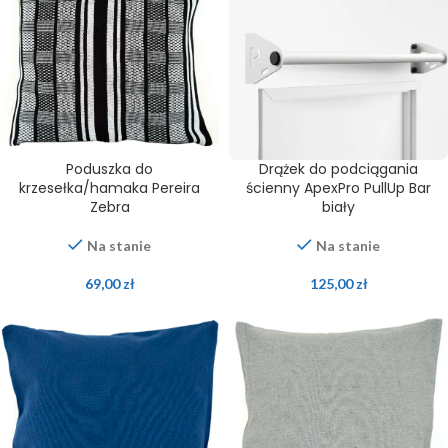
Poduszka do
Drążek do podciągania
krzesełka/hamaka Pereira
ścienny ApexPro PullUp Bar
Zebra
biały
Na stanie
Na stanie
69,00
zł
125,00
zł