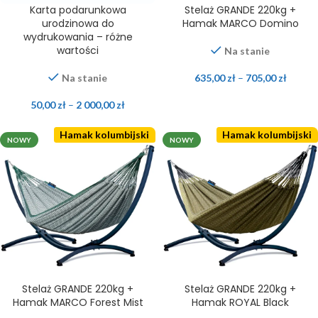
Karta podarunkowa
Stelaż GRANDE 220kg +
urodzinowa do
Hamak MARCO Domino
wydrukowania – różne
wartości
Na stanie
Na stanie
635,00
zł
–
705,00
zł
50,00
zł
–
2 000,00
zł
Hamak kolumbijski
Hamak kolumbijski
NOWY
NOWY
Stelaż GRANDE 220kg +
Stelaż GRANDE 220kg +
Hamak MARCO Forest Mist
Hamak ROYAL Black