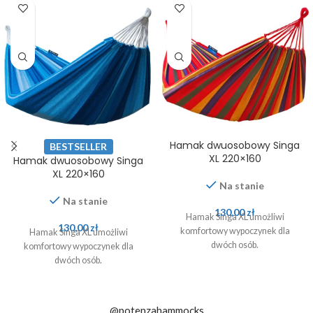
Hamak dwuosobowy Singa
BESTSELLER
XL 220×160
Hamak dwuosobowy Singa
XL 220×160
Na stanie
Na stanie
130,00
zł
Hamak Singa XL umożliwi
130,00
zł
komfortowy wypoczynek dla
Hamak Singa XL umożliwi
dwóch osób.
komfortowy wypoczynek dla
dwóch osób.
@potenzahammocks