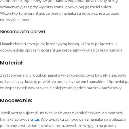
zakończenie jego brzegów (bez lamówek). Dodatkowo każdy brzeg
wzmacniany jest przy wykorzystaniu podwójnej gęstości splotu!
Wszystko to gwarantuje, że brzegi hamaka są estetyczne a zarazem
niezwykle mocne.
Niesamowita barwa
Hamak charakteryzuje się intensywną barwą, która w połączeniu z
odpowiednim splotem gwarantuje niebanalny wygląd całego hamaka.
Materiał:
Zastosowana w produkcji hamaka wysokojakościowa bawełna zapewni
optymalną cyrkulację powietrza pomiędzy ciałem i hamakiem! Sprawiając,
że wypoczynek nawet w najcieplejsze dni będzie bardzo komfortowy.
Mocowanie:
Jeżeli potrzebujesz dłuższych linek wraz z karabińczykami do montażu
hamaka sprawdź
tutaj
. W przypadku zamocowania hamaka na stelażach
polecamy zestaw łańcuchów montażowych ze względu na prostą