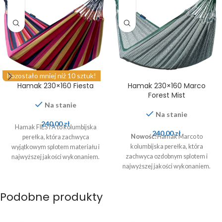
Pozostało mniej niż 10 sztuk!
Hamak 230×160 Fiesta
Hamak 230×160 Marco
Forest Mist
Na stanie
Na stanie
240,00
zł
Hamak FIESTA to kolumbijska
240,00
zł
Nowość!
Hamak Marco to
perełka, która zachwyca
kolumbijska perełka, która
wyjątkowym splotem materiału i
zachwyca ozdobnym splotem i
najwyższej jakości wykonaniem.
najwyższej jakości wykonaniem.
Podobne produkty