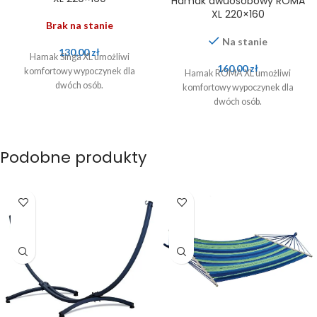
Hamak dwuosobowy ROMA
XL 220×160
Brak na stanie
Na stanie
130,00
zł
Hamak Singa XL umożliwi
160,00
zł
komfortowy wypoczynek dla
Hamak ROMA XL umożliwi
dwóch osób.
komfortowy wypoczynek dla
dwóch osób.
Podobne produkty