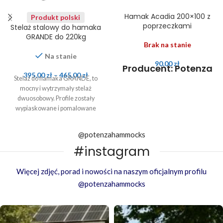
Hamak Acadia 200×100 z
Produkt polski
poprzeczkami
Stelaż stalowy do hamaka
GRANDE do 220kg
Brak na stanie
Na stanie
90,00
zł
Producent: Potenza
395,00
zł
–
465,00
zł
Stelaż do hamaka GRANDE, to
mocny i wytrzymały stelaż
dwuosobowy. Profile zostały
wypiaskowane i pomalowane
proszkowo.
@potenzahammocks
#instagram
Więcej zdjęć, porad i nowości na naszym oficjalnym profilu
@potenzahammocks