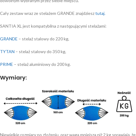
dowolnym wybranym przez siebie miejscu.
Cały zestaw wraz ze stelażem GRANDE znajdziesz
tutaj.
SANTIA XL jest kompatybilna z następującymi stelażami:
GRANDE
– stelaż stalowy do 220 kg,
TYTAN
– stelaż stalowy do 350 kg,
PRIME
– stelaż aluminiowy do 200 kg.
Wymiary:
Niewielkie rozmiary po złożeniu oraz waga mniejsza niż 2 kg sprawiają, że