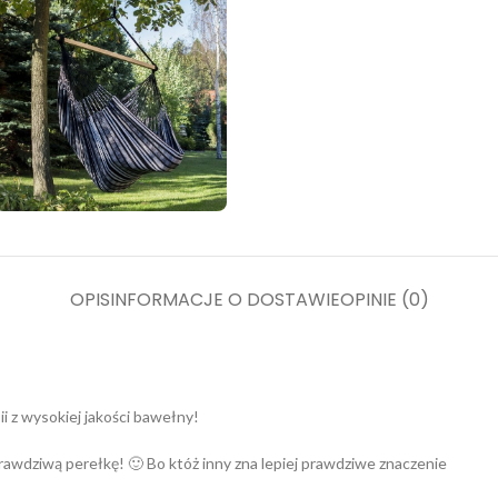
OPIS
INFORMACJE O DOSTAWIE
OPINIE (0)
 z wysokiej jakości bawełny!
wdziwą perełkę! 🙂 Bo któż inny zna lepiej prawdziwe znaczenie