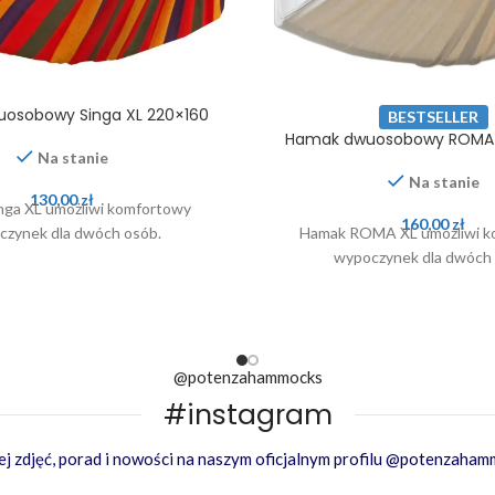
osobowy Singa XL 220×160
BESTSELLER
Hamak dwuosobowy ROMA 
Na stanie
Na stanie
130,00
zł
nga XL umożliwi komfortowy
160,00
zł
czynek dla dwóch osób.
Hamak ROMA XL umożliwi k
wypoczynek dla dwóch 
@potenzahammocks
#instagram
j zdjęć, porad i nowości na naszym oficjalnym profilu @potenzaha