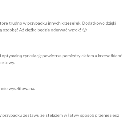
które trudno w przypadku innych krzesełek. Dodatkowo dzięki
ą ozdobę! Aż ciężko będzie oderwać wzrok! 🙂
optymalną cyrkulację powietrza pomiędzy ciałem a krzesełkiem!
fortowy.
nnie wyszlifowana.
W przypadku zestawu ze stelażem w łatwy sposób przeniesiesz