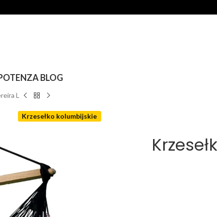
POTENZA BLOG
eira L
Krzesełko kolumbijskie
Krzeseł