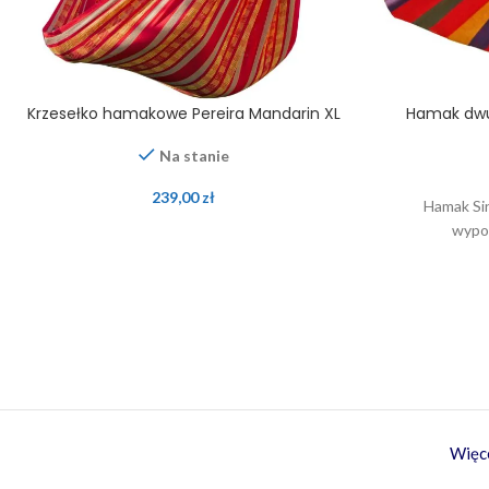
Krzesełko hamakowe Pereira Mandarin XL
Hamak dwu
Na stanie
239,00
zł
Hamak Si
wypo
Więce