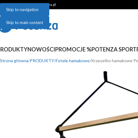
48 781 048 899 | sklep@potenza.pl
Skip to navigation
Skip to main content
PRODUKTY
NOWOŚCI
PROMOCJE %
POTENZA SPORT
Strona główna
PRODUKTY
Fotele hamakowe
Krzesełko hamakowe Per