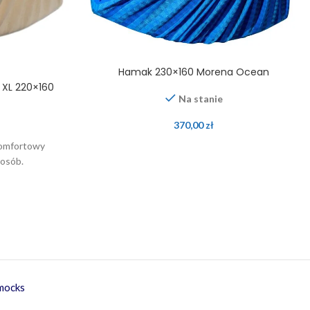
Hamak 230×160 Morena Ocean
XL 220×160
Na stanie
370,00
zł
omfortowy
osób.
mmocks