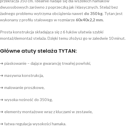
przekracza 350 cm. Idealnie nadaje się dla wszelkich hamaków
dwuosobowych zarówno z poprzeczką jak i klasycznych. Stelaż bez
żadnego problemu wytrzyma obciążenia nawet
do 350 kg
. Tytan jest
wykonany z profilu stalowego w rozmiarze
60x40x2,2 mm.
Prosta konstrukcja składająca się z 6 łuków ułatwia szybki
montaż/demontaż stelaża. Dzięki temu złożysz go w zaledwie 10 minut.
Główne atuty stelaża TYTAN:
➜ piaskowanie – dające gwarancję trwałej powłoki,
➜ masywna konstrukcja,
➜ malowanie proszkowe,
➜ wysoka nośność do 350 kg,
➜ elementy montażowe wraz z kluczami w zestawie,
➜ łatwa regulacja wysokości hamaka.