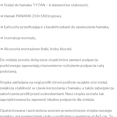
➜ Stelaż do hamaka TYTAN – 6 elementów stalowych,
➜ Hamak PANAMA 210×140 brązowy,
➜ Łańcuchy przedłużające z karabińczykami do zawieszenia hamaka,
➜ Instrukcja montażu,
➜ Akcesoria montażowe (haki, śruby, klucze).
Do stelaża zostały dołączone stopki które zamiast podparcia
punktowego zapewniają równomierne rozłożenie podparcia całą
podstawą.
Stopka zakładana na nogi profili chroni podłoże na jakim stoi stelaż,
zwiększa stabilność w czasie korzystania z hamaku, a także zabezpiecza
zakończenia profili przed uszkodzeniami. Nasz stopka została tak
zaprojektowana by zapewnić idealne podparcie dla stelaża.
Opatentowana i zastrzeżona wzorem przemysłowym stopka naszego
projektu, ma powierzchnię styku z podłożem o wymiarze aż 4×5 cm. To