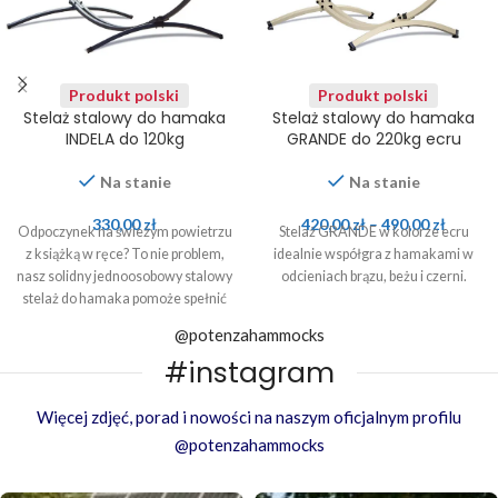
Produkt polski
Produkt polski
Stelaż stalowy do hamaka
Stelaż stalowy do hamaka
INDELA do 120kg
GRANDE do 220kg ecru
Na stanie
Na stanie
330,00
zł
420,00
zł
–
490,00
zł
Odpoczynek na świeżym powietrzu
Stelaż GRANDE w kolorze ecru
z książką w ręce? To nie problem,
idealnie współgra z hamakami w
nasz solidny jednoosobowy stalowy
odcieniach brązu, beżu i czerni.
stelaż do hamaka pomoże spełnić
to marzenie!
@potenzahammocks
#instagram
Więcej zdjęć, porad i nowości na naszym oficjalnym profilu
@potenzahammocks