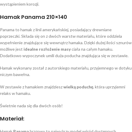
wystąpieniem korozji.
Hamak Panama 210×140
Panama to hamak z linii amerykańskiej, posiadający drewniane
poprzeczki. Składa się on z dwóch warstw materiału, które oddziela
wypełnienie znajdujące się wewnątrz hamaka. Dzięki dużej ilości sznurów
możliwe jest
idealne rozłożenie masy
ciała na całym hamaku.
Dodatkowo wypoczynek umili duża poducha znajdująca się w zestawie.
Hamak wykonany został z autorskiego materiału, przyjemnego w dotyku
niczym bawełna.
W zestawie z hamakiem znajdziesz
wielką
poduchę
, która uprzyjemni
relaks w hamaku.
Świetnie nada się dla dwóch osób!
Materiał:
Hamak
Panama
brązowy to najwyższy model wśród dostępnych