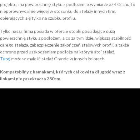
projektu, ma powierzchnię styku z podłożem o wymiarze aż 4×5 cm. To
nieporównywalnie więcej w stosunku do stelaży innych firm,
opierających się tylko na czubku profilu.
Tylko nasza firma posiada w ofercie stopki posiadające dużą
powierzchnię styku z podłożem, a co za tym idzie, większą stabilność
całego stelaża, zabezpieczenie zakończeń stalowych profili, a także
ochronę przed uszkodzeniem podłoża na którym stoi stelaż.
Tutaj
możesz znaleźć stelaż Grande w innych kolorach.
Kompatybilny z hamakami, których całkowita długość wraz z
linkami nie przekracza 350cm.