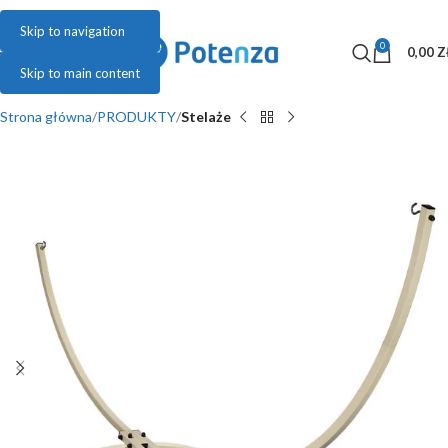
Skip to navigation
0
MENU
0,00
Z
Skip to main content
Strona główna
PRODUKTY
Stelaże