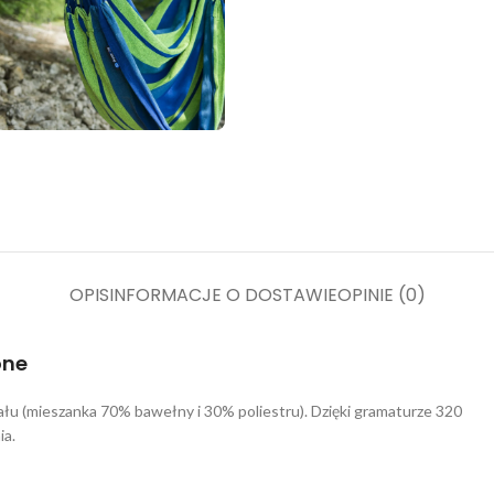
OPIS
INFORMACJE O DOSTAWIE
OPINIE (0)
one
u (mieszanka 70% bawełny i 30% poliestru). Dzięki gramaturze 320
ia.