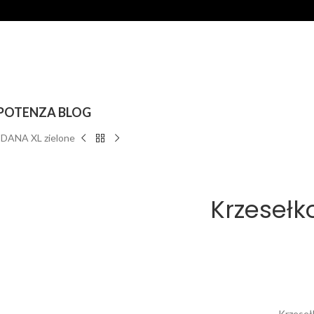
POTENZA BLOG
SEDANA XL zielone
Krzesełk
Krzesełk