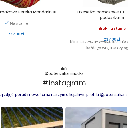
amakowe Pereira Mandarin XL
Krzesełko hamakowe COS
poduszkami
Na stanie
Brak na stanie
239,00
zł
219,00
zł
Minimalistyczny wygląd idealnie 
każdego wnętrza czy o
@potenzahammocks
#instagram
j zdjęć, porad i nowości na naszym oficjalnym profilu @potenzaha