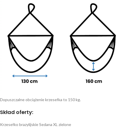
Dopuszczalne obciążenie krzesełka to 150 kg.
Skład oferty:
Krzesełko brazylijskie Sedana XL zielone