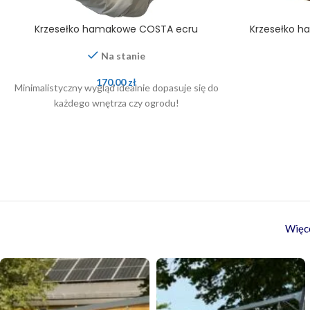
Krzesełko hamakowe COSTA ecru
Krzesełko h
Na stanie
170,00
zł
Minimalistyczny wygląd idealnie dopasuje się do
każdego wnętrza czy ogrodu!
Więce