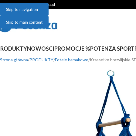
48 781 048 899 | sklep@potenza.pl
Skip to navigation
Skip to main content
PRODUKTY
NOWOŚCI
PROMOCJE %
POTENZA SPORT
Strona główna
PRODUKTY
Fotele hamakowe
Krzesełko brazylijskie 