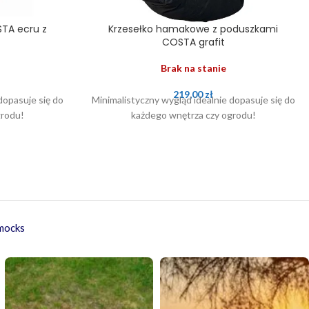
TA ecru z
Krzesełko hamakowe z poduszkami
COSTA grafit
Brak na stanie
219,00
zł
dopasuje się do
Minimalistyczny wygląd idealnie dopasuje się do
grodu!
każdego wnętrza czy ogrodu!
mmocks