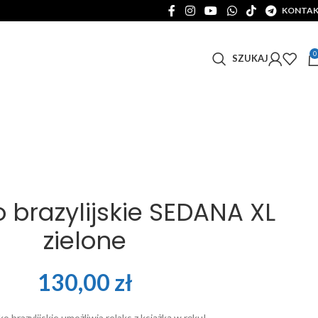
KONTA
0
SZUKAJ
o brazylijskie SEDANA XL
zielone
130,00
zł
o brazylijskie umożliwia relaks z książką w ręku!