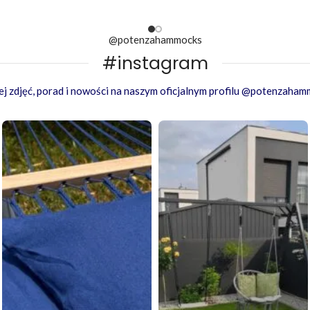
 Twoimi potrzebami, stając się
owarzyszem relaksu zarówno w
mu, jak i na zewnątrz.
@potenzahammocks
#instagram
ealizacji 3 dni robocze!
j zdjęć, porad i nowości na naszym oficjalnym profilu @potenzaha