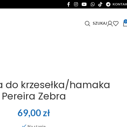
KONTA
0
SZUKAJ
a do krzesełka/hamaka
Pereira Zebra
69,00
zł
Na stanie