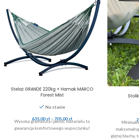
Stelaż GRANDE 220kg + Hamak MARCO
Forest Mist
Stoli
Na stanie
635,00
zł
–
705,00
zł
2
Wysoka gramatura i jakość materiału to
Minimalis
gwarancja komfortowego wypoczynku!
maksymalną 
giętej blachy,