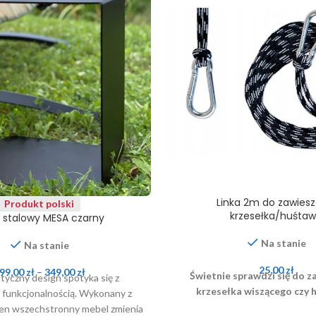
Linka 2m do zawiesz
Produkt polski
krzesełka/huśtaw
k stalowy MESA czarny
Na stanie
Na stanie
25,00
zł
99,00
zł
–
349,00
zł
Świetnie sprawdzi się do z
tyczny design spotyka się z
krzesełka wiszącego czy 
funkcjonalnością. Wykonany z
 ten wszechstronny mebel zmienia