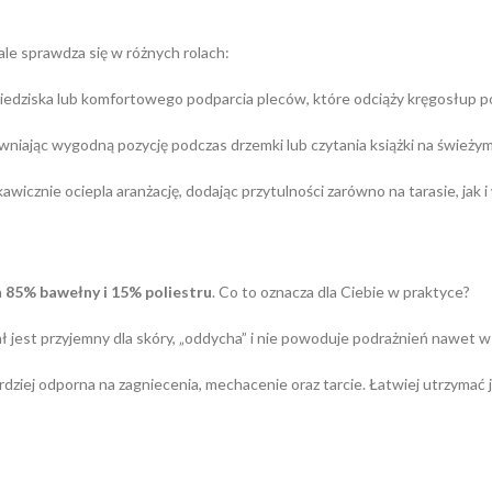
le sprawdza się w różnych rolach:
siedziska lub komfortowego podparcia pleców, które odciąży kręgosłup p
niając wygodną pozycję podczas drzemki lub czytania książki na świeży
wicznie ociepla aranżację, dodając przytulności zarówno na tarasie, jak
a
85% bawełny i 15% poliestru
. Co to oznacza dla Ciebie w praktyce?
jest przyjemny dla skóry, „oddycha” i nie powoduje podrażnień nawet w 
dziej odporna na zagniecenia, mechacenie oraz tarcie. Łatwiej utrzymać j