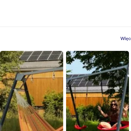
się wraz z
idealnym t
do
Czas r
Więce