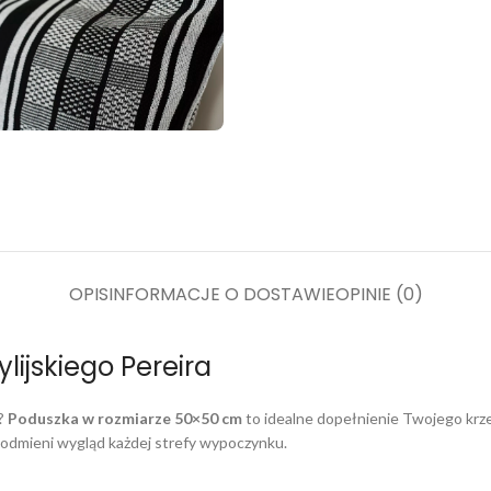
OPIS
INFORMACJE O DOSTAWIE
OPINIE (0)
ijskiego Pereira
e?
Poduszka w rozmiarze 50×50 cm
to idealne dopełnienie Twojego krz
 odmieni wygląd każdej strefy wypoczynku.