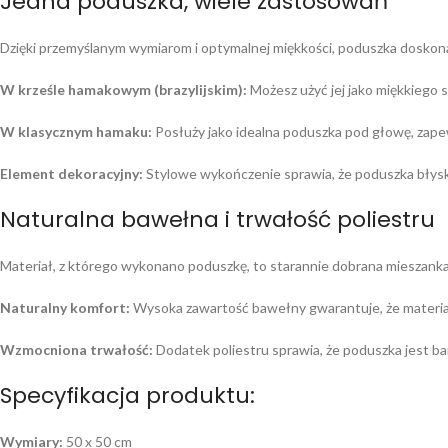
Jedna poduszka, wiele zastosowań
Dzięki przemyślanym wymiarom i optymalnej miękkości, poduszka doskona
W krześle hamakowym (brazylijskim):
Możesz użyć jej jako miękkiego 
W klasycznym hamaku:
Posłuży jako idealna poduszka pod głowę, zapew
Element dekoracyjny:
Stylowe wykończenie sprawia, że poduszka błyska
Naturalna bawełna i trwałość poliestru
Materiał, z którego wykonano poduszkę, to starannie dobrana mieszank
Naturalny komfort:
Wysoka zawartość bawełny gwarantuje, że materiał 
Wzmocniona trwałość:
Dodatek poliestru sprawia, że poduszka jest bar
Specyfikacja produktu:
Wymiary:
50 x 50 cm