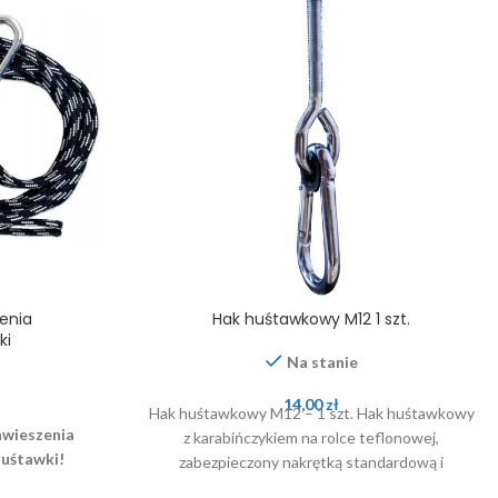
enia
Hak huśtawkowy M12 1 szt.
ki
Na stanie
14,00
zł
Hak huśtawkowy M12 – 1 szt. Hak huśtawkowy
awieszenia
z karabińczykiem na rolce teflonowej,
huśtawki!
zabezpieczony nakrętką standardową i
samokontrującą oraz podkładkami.