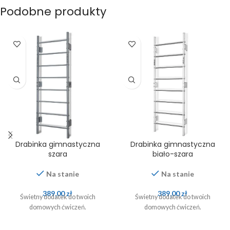
Podobne produkty
Drabinka gimnastyczna
Drabinka gimnastyczna
szara
biało-szara
Na stanie
Na stanie
389,00
zł
389,00
zł
Świetny dodatek do twoich
Świetny dodatek do twoich
domowych ćwiczeń.
domowych ćwiczeń.