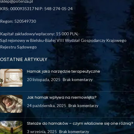
sklep@potenza.pl
KRS: 0000935317 NIP: 548-274-05-24
Regon: 520549730
Kapitał zakładowy/wpłacony: 15 000 PLN,-
Sąd rejonowy w Bielsku-Białej VIII Wydział Gospodarczy Krajowego
Rejestru Sądowego
OSTATNIE ARTYKUŁY
Hamak jako narzędzie terapeutyczne
20 listopada, 2025
Brak komentarzy
Jak hamak wpływa na niemowlęta?
24 października, 2025
Brak komentarzy
Stelaże do hamaków – czym właściwie się one różnią?
3 września, 2025
Brak komentarzy