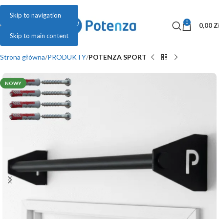
Skip to navigation
0
MENU
0,00
Z
Skip to main content
Strona główna
PRODUKTY
POTENZA SPORT
NOWY