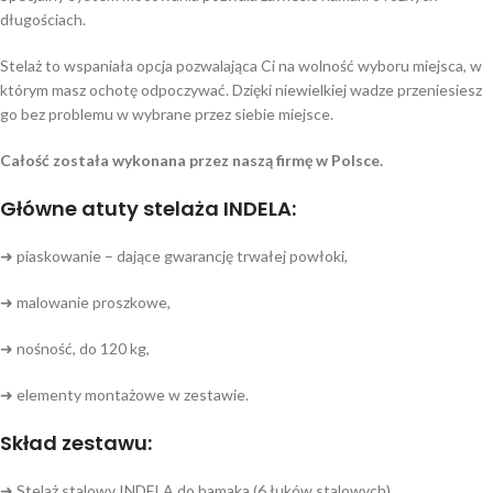
długościach.
Stelaż to wspaniała opcja pozwalająca Ci na wolność wyboru miejsca, w
którym masz ochotę odpoczywać. Dzięki niewielkiej wadze przeniesiesz
go bez problemu w wybrane przez siebie miejsce.
Całość została wykonana przez naszą firmę w Polsce.
Główne atuty stelaża INDELA:
➜ piaskowanie – dające gwarancję trwałej powłoki,
➜ malowanie proszkowe,
➜ nośność, do 120 kg,
➜ elementy montażowe w zestawie.
Skład zestawu:
➜ Stelaż stalowy INDELA do hamaka (6 łuków stalowych)