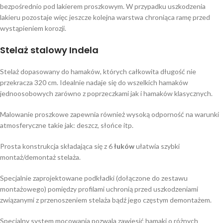
bezpośrednio pod lakierem proszkowym. W przypadku uszkodzenia
lakieru pozostaje więc jeszcze kolejna warstwa chroniąca ramę przed
wystąpieniem korozji.
Stelaż stalowy Indela
Stelaż dopasowany do hamaków, których całkowita długość nie
przekracza 320 cm. Idealnie nadaje się do wszelkich hamaków
jednoosobowych zarówno z poprzeczkami jak i hamaków klasycznych.
Malowanie proszkowe zapewnia również wysoką odporność na warunki
atmosferyczne takie jak: deszcz, słońce itp.
Prosta konstrukcja składająca się z 6
łuków
ułatwia szybki
montaż/demontaż stelaża.
Specjalnie zaprojektowane podkładki (dołączone do zestawu
montażowego) pomiędzy profilami uchronią przed uszkodzeniami
związanymi z przenoszeniem stelaża bądź jego częstym demontażem.
Specjalny system mocowania pozwala zawiesić hamaki o różnych