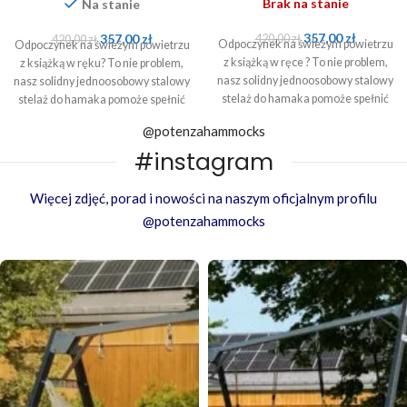
Brak na stanie
Na stanie
357,00
zł
357,00
zł
420,00
zł
420,00
zł
Odpoczynek na świeżym powietrzu
Odpoczynek na świeżym powietrzu
z książką w ręce ? To nie problem,
z książką w ręku? To nie problem,
nasz solidny jednoosobowy stalowy
nasz solidny jednoosobowy stalowy
stelaż do hamaka pomoże spełnić
stelaż do hamaka pomoże spełnić
to marzenie !
to marzenie !
@potenzahammocks
#instagram
Więcej zdjęć, porad i nowości na naszym oficjalnym profilu
@potenzahammocks