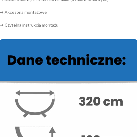
➜ Akcesoria montażowe
➜ Czytelna instrukcja montażu