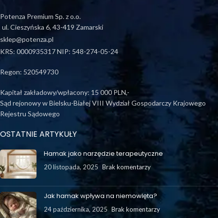
Potenza Premium Sp. z o.o.
ul. Cieszyńska 6, 43-419 Zamarski
sklep@potenza.pl
KRS: 0000935317 NIP: 548-274-05-24
Regon: 520549730
Kapitał zakładowy/wpłacony: 15 000 PLN,-
Sąd rejonowy w Bielsku-Białej VIII Wydział Gospodarczy Krajowego
Rejestru Sądowego
OSTATNIE ARTYKUŁY
Hamak jako narzędzie terapeutyczne
20 listopada, 2025
Brak komentarzy
Jak hamak wpływa na niemowlęta?
24 października, 2025
Brak komentarzy