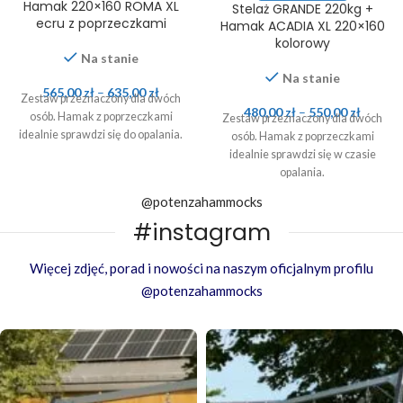
Hamak 220×160 ROMA XL
Stelaż GRANDE 220kg +
ecru z poprzeczkami
Hamak ACADIA XL 220×160
kolorowy
Na stanie
Na stanie
565,00
zł
–
635,00
zł
Zestaw przeznaczony dla dwóch
480,00
zł
–
550,00
zł
osób. Hamak z poprzeczkami
Zestaw przeznaczony dla dwóch
idealnie sprawdzi się do opalania.
osób. Hamak z poprzeczkami
idealnie sprawdzi się w czasie
opalania.
@potenzahammocks
#instagram
Więcej zdjęć, porad i nowości na naszym oficjalnym profilu
@potenzahammocks