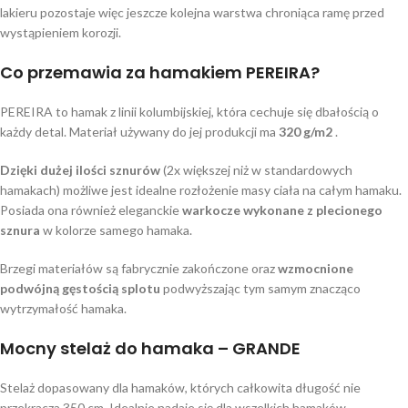
lakieru pozostaje więc jeszcze kolejna warstwa chroniąca ramę przed
wystąpieniem korozji.
Co przemawia za hamakiem PEREIRA?
PEREIRA to hamak z linii kolumbijskiej, która cechuje się dbałością o
każdy detal. Materiał używany do jej produkcji ma
320 g/m2
.
Dzięki dużej ilości sznurów
(2x większej niż w standardowych
hamakach) możliwe jest idealne rozłożenie masy ciała na całym hamaku.
Posiada ona również eleganckie
warkocze wykonane z plecionego
sznura
w kolorze samego hamaka.
Brzegi materiałów są fabrycznie zakończone oraz
wzmocnione
podwójną gęstością splotu
podwyższając tym samym znacząco
wytrzymałość hamaka.
Mocny stelaż do hamaka – GRANDE
Stelaż dopasowany dla hamaków, których całkowita długość nie
przekracza 350 cm. Idealnie nadaje się dla wszelkich hamaków