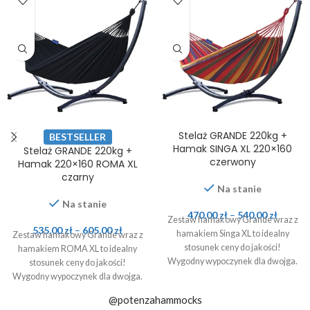
Stelaż GRANDE 220kg +
BESTSELLER
Hamak SINGA XL 220×160
Stelaż GRANDE 220kg +
czerwony
Hamak 220×160 ROMA XL
czarny
Na stanie
Na stanie
470,00
zł
–
540,00
zł
Zestaw hamakowy Grande wraz z
535,00
zł
–
605,00
zł
hamakiem Singa XL to idealny
Zestaw hamakowy Grande wraz z
stosunek ceny do jakości!
hamakiem ROMA XL to idealny
Wygodny wypoczynek dla dwojga.
stosunek ceny do jakości!
Wygodny wypoczynek dla dwojga.
@potenzahammocks