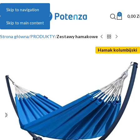
Skip to navigation
0
MENU
0,00
Z
Skip to main content
Strona główna
PRODUKTY
Zestawy hamakowe
Hamak kolumbijski