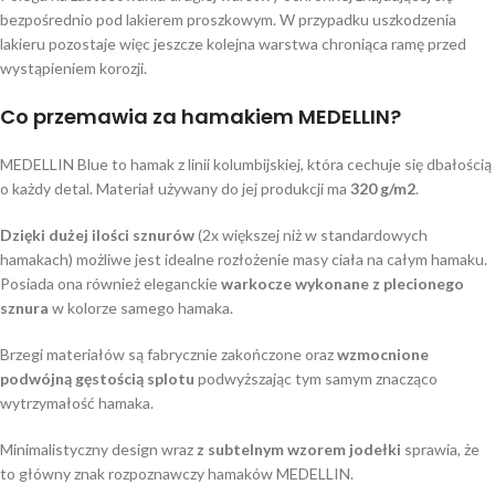
bezpośrednio pod lakierem proszkowym. W przypadku uszkodzenia
lakieru pozostaje więc jeszcze kolejna warstwa chroniąca ramę przed
wystąpieniem korozji.
Co przemawia za hamakiem MEDELLIN?
MEDELLIN Blue to hamak z linii kolumbijskiej, która cechuje się dbałością
o każdy detal. Materiał używany do jej produkcji ma
320 g/m2
.
Dzięki dużej ilości sznurów
(2x większej niż w standardowych
hamakach) możliwe jest idealne rozłożenie masy ciała na całym hamaku.
Posiada ona również eleganckie
warkocze wykonane z plecionego
sznura
w kolorze samego hamaka.
Brzegi materiałów są fabrycznie zakończone oraz
wzmocnione
podwójną gęstością splotu
podwyższając tym samym znacząco
wytrzymałość hamaka.
Minimalistyczny design wraz
z subtelnym wzorem jodełki
sprawia, że
to główny znak rozpoznawczy hamaków MEDELLIN.