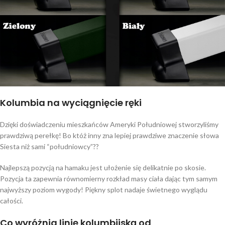
Kolumbia na wyciągnięcie ręki
Dzięki doświadczeniu mieszkańców Ameryki Południowej stworzyliśmy
prawdziwą perełkę! Bo któż inny zna lepiej prawdziwe znaczenie słowa
Siesta niż sami “południowcy”??
Najlepszą pozycją na hamaku jest ułożenie się delikatnie po skosie.
Pozycja ta zapewnia równomierny rozkład masy ciała dając tym samym
najwyższy poziom wygody! Piękny splot nadaje świetnego wyglądu
całości.
Co wyróżnia linię kolumbijską od