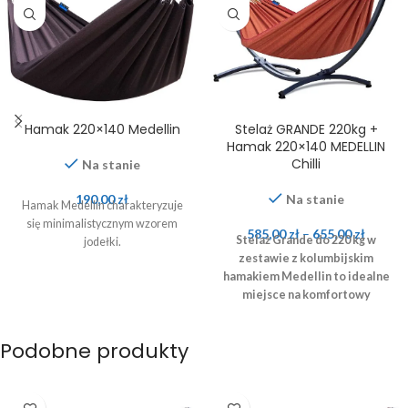
Hamak 220×140 Medellin
Stelaż GRANDE 220kg +
Hamak 220×140 MEDELLIN
Chilli
Na stanie
190,00
zł
Na stanie
Hamak Medellin charakteryzuje
się minimalistycznym wzorem
585,00
zł
–
655,00
zł
Stelaż Grande do 220 kg w
jodełki.
zestawie z kolumbijskim
hamakiem Medellin to idealne
miejsce na komfortowy
odpoczynek!
Podobne produkty