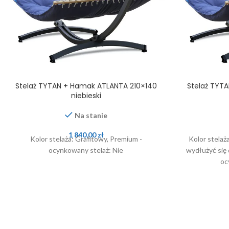
Stelaż TYTAN + Hamak ATLANTA 210×140
Stelaż TYT
niebieski
Na stanie
1 840,00
zł
Kolor stelaża: Grafitowy, Premium -
Kolor stelaża
ocynkowany stelaż: Nie
wydłużyć się 
oc