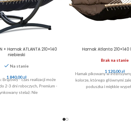
AN + Hamak ATLANTA 210×140
Hamak Atlanta 210×140
niebieski
Brak na stanie
Na stanie
1 120,00
zł
Hamak pikowany w intensywn
1 840,00
zł
: Brązowy - czas realizacji może
kolorze, którego głównymi zal
do 2-3 dni roboczych, Premium -
poduszka i miękkie wypeł
ynkowany stelaż: Nie