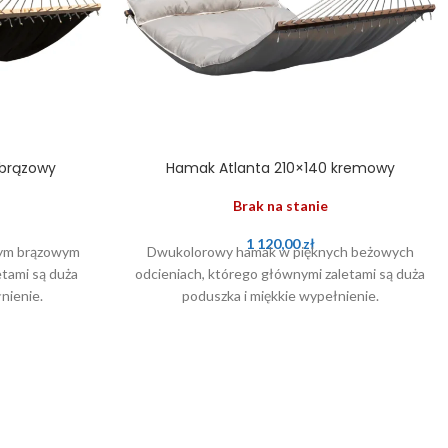
 brązowy
Hamak Atlanta 210×140 kremowy
Brak na stanie
1 120,00
zł
ym brązowym
Dwukolorowy hamak w pięknych beżowych
etami są duża
odcieniach, którego głównymi zaletami są duża
nienie.
poduszka i miękkie wypełnienie.