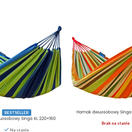
Hamak dwuosobowy Singa 
BESTSELLER
osobowy Singa XL 220×160
Brak na stanie
Na stanie