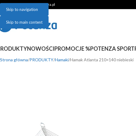
48 781 048 899 | sklep@potenza.pl
Skip to navigation
Skip to main content
PRODUKTY
NOWOŚCI
PROMOCJE %
POTENZA SPORT
Strona główna
PRODUKTY
Hamaki
Hamak Atlanta 210×140 niebieski