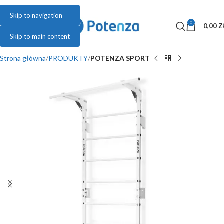
Skip to navigation
0
MENU
0,00
Z
Skip to main content
Strona główna
PRODUKTY
POTENZA SPORT