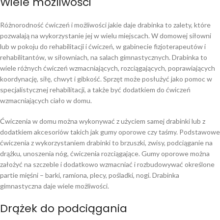
Wiele możliwości
Różnorodność ćwiczeń i możliwości jakie daje drabinka to zalety, które
pozwalają na wykorzystanie jej w wielu miejscach. W domowej siłowni
lub w pokoju do rehabilitacji i ćwiczeń, w gabinecie fizjoterapeutów i
rehabilitantów, w siłowniach, na salach gimnastycznych. Drabinka to
wiele różnych ćwiczeń wzmacniających, rozciągających, poprawiających
koordynację, siłę, chwyt i gibkość. Sprzęt może posłużyć jako pomoc w
specjalistycznej rehabilitacji, a także być dodatkiem do ćwiczeń
wzmacniających ciało w domu.
Ćwiczenia w domu można wykonywać z użyciem samej drabinki lub z
dodatkiem akcesoriów takich jak gumy oporowe czy taśmy. Podstawowe
ćwiczenia z wykorzystaniem drabinki to brzuszki, zwisy, podciąganie na
drążku, unoszenia nóg, ćwiczenia rozciągające. Gumy oporowe można
założyć na szczeble i dodatkowo wzmacniać i rozbudowywać określone
partie mięśni – barki, ramiona, plecy, pośladki, nogi. Drabinka
gimnastyczna daje wiele możliwości.
Drążek do podciągania