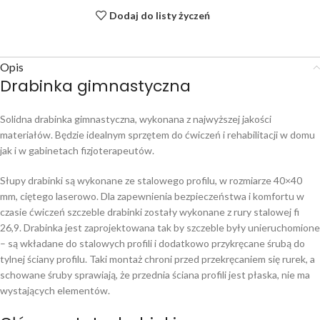
Dodaj do listy życzeń
Opis
Drabinka gimnastyczna
Solidna drabinka gimnastyczna, wykonana z najwyższej jakości
materiałów. Będzie idealnym sprzętem do ćwiczeń i rehabilitacji w domu
jak i w gabinetach fizjoterapeutów.
Słupy drabinki są wykonane ze stalowego profilu, w rozmiarze 40×40
mm, ciętego laserowo. Dla zapewnienia bezpieczeństwa i komfortu w
czasie ćwiczeń szczeble drabinki zostały wykonane z rury stalowej fi
26,9. Drabinka jest zaprojektowana tak by szczeble były unieruchomione
– są wkładane do stalowych profili i dodatkowo przykręcane śrubą do
tylnej ściany profilu. Taki montaż chroni przed przekręcaniem się rurek, a
schowane śruby sprawiają, że przednia ściana profili jest płaska, nie ma
wystających elementów.