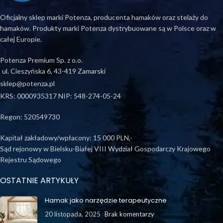
Oficjalny sklep marki Potenza, producenta hamaków oraz stelaży do
hamaków. Produkty marki Potenza dystrybuowane są w Polsce oraz w
całej Europie.
Potenza Premium Sp. z o.o.
ul. Cieszyńska 6, 43-419 Zamarski
sklep@potenza.pl
KRS: 0000935317 NIP: 548-274-05-24
Regon: 520549730
Kapitał zakładowy/wpłacony: 15 000 PLN,-
Sąd rejonowy w Bielsku-Białej VIII Wydział Gospodarczy Krajowego
Rejestru Sądowego
OSTATNIE ARTYKUŁY
Hamak jako narzędzie terapeutyczne
20 listopada, 2025
Brak komentarzy