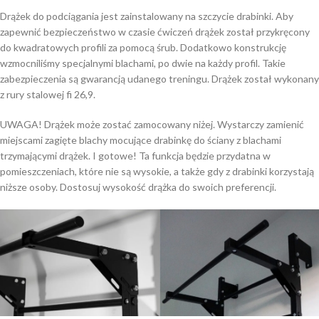
Drążek do podciągania jest zainstalowany na szczycie drabinki. Aby
zapewnić bezpieczeństwo w czasie ćwiczeń drążek został przykręcony
do kwadratowych profili za pomocą śrub. Dodatkowo konstrukcję
wzmocniliśmy specjalnymi blachami, po dwie na każdy profil. Takie
zabezpieczenia są gwarancją udanego treningu. Drążek został wykonany
z rury stalowej fi 26,9.
UWAGA! Drążek może zostać zamocowany niżej. Wystarczy zamienić
miejscami zagięte blachy mocujące drabinkę do ściany z blachami
trzymającymi drążek. I gotowe! Ta funkcja będzie przydatna w
pomieszczeniach, które nie są wysokie, a także gdy z drabinki korzystają
niższe osoby. Dostosuj wysokość drążka do swoich preferencji.