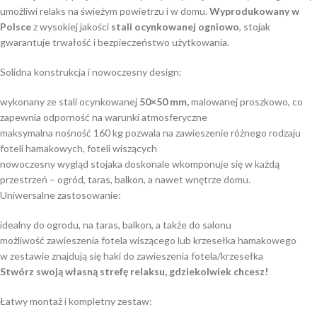
umożliwi relaks na świeżym powietrzu i w domu.
Wyprodukowany w
Polsce
z wysokiej jakości
stali ocynkowanej ogniowo
, stojak
gwarantuje trwałość i bezpieczeństwo użytkowania.
Solidna konstrukcja i nowoczesny design:
wykonany ze stali ocynkowanej
50×50 mm,
malowanej proszkowo, co
zapewnia odporność na warunki atmosferyczne
maksymalna nośność 160 kg pozwala na zawieszenie różnego rodzaju
foteli hamakowych, foteli wiszących
nowoczesny wygląd stojaka doskonale wkomponuje się w każdą
przestrzeń – ogród, taras, balkon, a nawet wnętrze domu.
Uniwersalne zastosowanie:
idealny do ogrodu, na taras, balkon, a także do salonu
możliwość zawieszenia fotela wiszącego lub krzesełka hamakowego
w zestawie znajdują się haki do zawieszenia fotela/krzesełka
Stwórz swoją własną strefę relaksu, gdziekolwiek chcesz!
Łatwy montaż i kompletny zestaw: