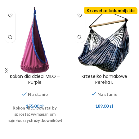
Krzesełko kolumbijskie
Kokon dla dzieci MILO –
Krzesełko hamakowe
Purple
Pereira L
Na stanie
Na stanie
155,00
zł
189,00
zł
Kokon MILO powstał by
sprostać wymaganiom
najmłodszych użytkowników!