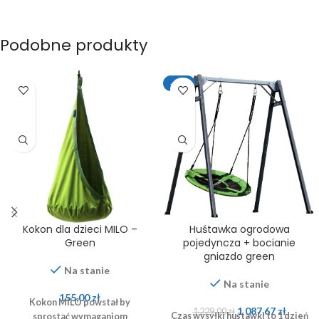
Podobne produkty
-11%
Kokon dla dzieci MILO –
Huśtawka ogrodowa
Green
pojedyncza + bocianie
gniazdo green
Na stanie
Na stanie
155,00
zł
Kokon MILO powstał by
1 087,67
zł
1 229,00
zł
Czas wysyłki huśtawki to 1 dzień
sprostać wymaganiom