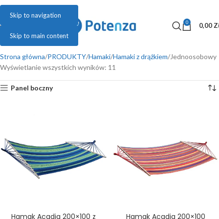
Skip to navigation
0
MENU
0,00
Z
Skip to main content
Strona główna
PRODUKTY
Hamaki
Hamaki z drążkiem
Jednoosobowy
Wyświetlanie wszystkich wyników: 11
Panel boczny
ł
Hamak Acadia 200×100 z
Hamak Acadia 200×100