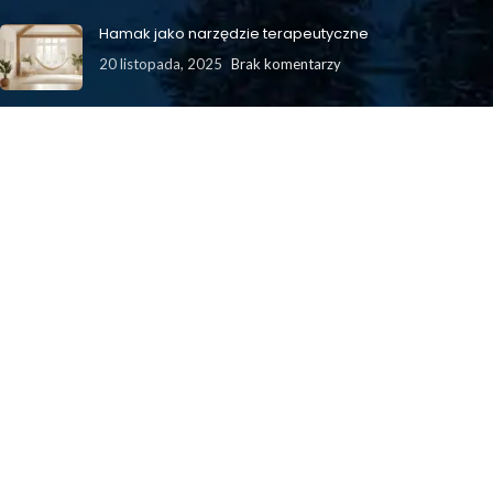
Hamak jako narzędzie terapeutyczne
20 listopada, 2025
Brak komentarzy
Jak hamak wpływa na niemowlęta?
24 października, 2025
Brak komentarzy
Stelaże do hamaków – czym właściwie się one różnią?
3 września, 2025
Brak komentarzy
MENU
HAMAKI
ZESTAWY HAMAKOWE
STELAŻE
FOTELE HAMAKOWE