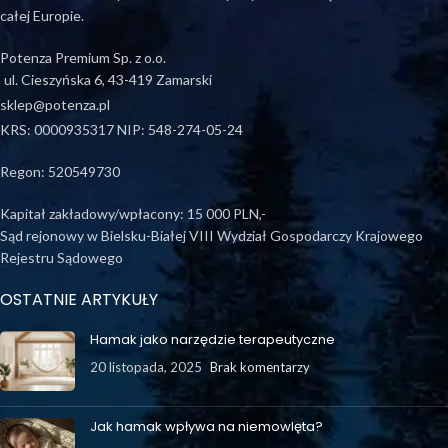
całej Europie.
Potenza Premium Sp. z o.o.
ul. Cieszyńska 6, 43-419 Zamarski
sklep@potenza.pl
KRS: 0000935317 NIP: 548-274-05-24
Regon: 520549730
Kapitał zakładowy/wpłacony: 15 000 PLN,-
Sąd rejonowy w Bielsku-Białej VIII Wydział Gospodarczy Krajowego
Rejestru Sądowego
OSTATNIE ARTYKUŁY
Hamak jako narzędzie terapeutyczne
20 listopada, 2025
Brak komentarzy
Jak hamak wpływa na niemowlęta?