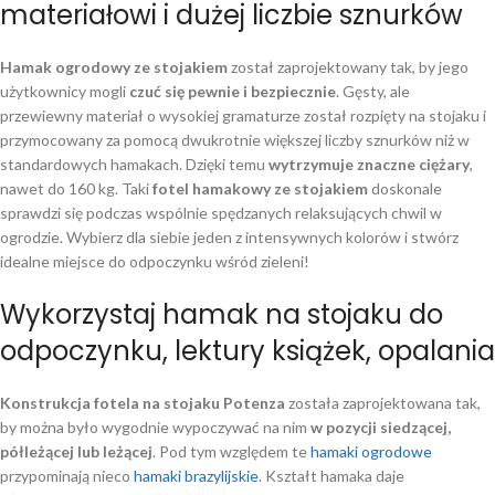
materiałowi i dużej liczbie sznurków
Hamak ogrodowy ze stojakiem
został zaprojektowany tak, by jego
użytkownicy mogli
czuć się pewnie i bezpiecznie
. Gęsty, ale
przewiewny materiał o wysokiej gramaturze został rozpięty na stojaku i
przymocowany za pomocą dwukrotnie większej liczby sznurków niż w
standardowych hamakach. Dzięki temu
wytrzymuje znaczne ciężary
,
nawet do 160 kg. Taki
fotel hamakowy ze stojakiem
doskonale
sprawdzi się podczas wspólnie spędzanych relaksujących chwil w
ogrodzie. Wybierz dla siebie jeden z intensywnych kolorów i stwórz
idealne miejsce do odpoczynku wśród zieleni!
Wykorzystaj hamak na stojaku do
odpoczynku, lektury książek, opalania
Konstrukcja fotela na stojaku Potenza
została zaprojektowana tak,
by można było wygodnie wypoczywać na nim
w pozycji siedzącej,
półleżącej lub leżącej
. Pod tym względem te
hamaki ogrodowe
przypominają nieco
hamaki brazylijskie
. Kształt hamaka daje