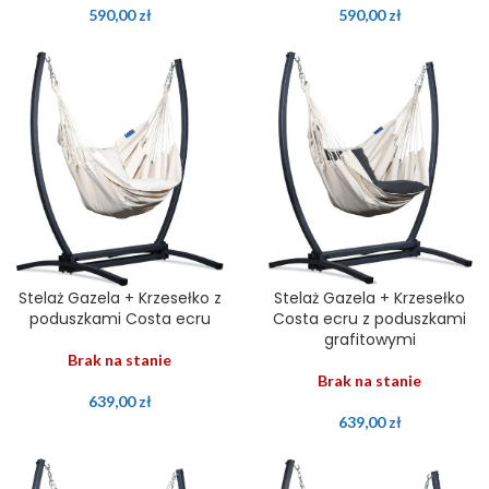
590,00
zł
590,00
zł
Stelaż Gazela + Krzesełko z
Stelaż Gazela + Krzesełko
poduszkami Costa ecru
Costa ecru z poduszkami
grafitowymi
Brak na stanie
Brak na stanie
639,00
zł
639,00
zł