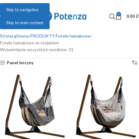
Skip to navigation
0
MENU
0,00
Z
Skip to main content
Strona główna
PRODUKTY
Fotele hamakowe
Fotele hamakowe ze stojakiem
Wyświetlanie wszystkich wyników: 31
Panel boczny
zł