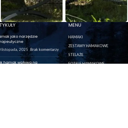
TYKUŁY
MENU
amak jako narzędzie
HAMAKI
erapeutyczne
ZESTAWY HAMAKOWE
 listopada, 2025
Brak komentarzy
STELAŻE
ak hamak wpływa na
FOTELE HAMAKOWE
iemowlęta?
AKCESORIA
 października, 2025
Brak
mentarzy
telaże do hamaków – czym
aściwie się one różnią?
września, 2025
Brak komentarzy