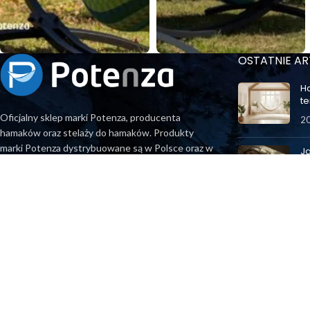
OSTATNIE AR
H
t
Oficjalny sklep marki Potenza, producenta
20
hamaków oraz stelaży do hamaków. Produkty
marki Potenza dystrybuowane są w Polsce oraz w
J
całej Europie.
n
24
Potenza Premium Sp. z o.o.
ko
ul. Cieszyńska 6, 43-419 Zamarski
sklep@potenza.pl
S
wł
KRS: 0000935317 NIP: 548-274-05-24
3 
Regon: 520549730
Kapitał zakładowy/wpłacony: 15 000 PLN,-