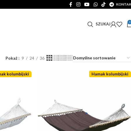
KONTA
0
SZUKAJ
Pokaż
9
24
36
ak kolumbijski
Hamak kolumbijski