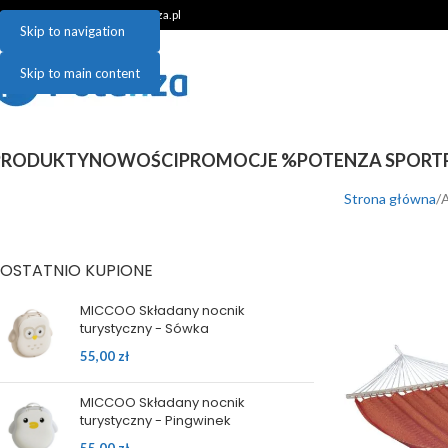
48 781 048 899 | sklep@potenza.pl
Skip to navigation
Skip to main content
PRODUKTY
NOWOŚCI
PROMOCJE %
POTENZA SPORT
Strona główna
A
OSTATNIO KUPIONE
MICCOO Składany nocnik
turystyczny - Sówka
55,00
zł
MICCOO Składany nocnik
turystyczny - Pingwinek