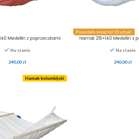
Pozostało mniej niż 10 sztuk!
40 Medellin z poprzeczkami
Hamak 215×140 Medellin z 
Na stanie
Na stanie
240,00
zł
240,00
zł
Hamak kolumbijski