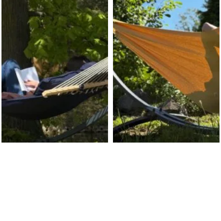
TYKUŁY
MENU
amak jako narzędzie
HAMAKI
erapeutyczne
ZESTAWY HAMAKOWE
 listopada, 2025
Brak komentarzy
STELAŻE