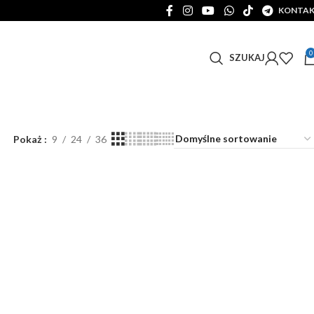
KONTA
0
SZUKAJ
Pokaż
9
24
36