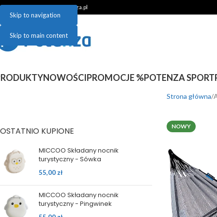
48 781 048 899 | sklep@potenza.pl
Skip to navigation
Skip to main content
PRODUKTY
NOWOŚCI
PROMOCJE %
POTENZA SPORT
Strona główna
A
NOWY
OSTATNIO KUPIONE
MICCOO Składany nocnik
turystyczny - Sówka
55,00
zł
MICCOO Składany nocnik
turystyczny - Pingwinek