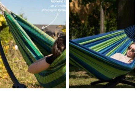
OSTATNIE AR
H
t
Oficjalny sklep marki Potenza, producenta
20