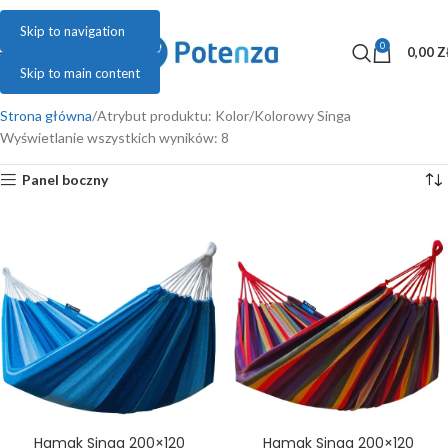
Skip to navigation
0
MENU
0,00
Z
Skip to main content
Strona główna
Atrybut produktu: Kolor
Kolorowy Singa
Wyświetlanie wszystkich wyników: 8
Panel boczny
ł
Hamak Singa 200×120
Hamak Singa 200×120