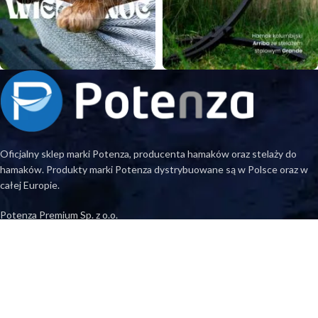
Oficjalny sklep marki Potenza, producenta hamaków oraz stelaży do
hamaków. Produkty marki Potenza dystrybuowane są w Polsce oraz w
całej Europie.
Potenza Premium Sp. z o.o.
ul. Cieszyńska 6, 43-419 Zamarski
sklep@potenza.pl
KRS: 0000935317 NIP: 548-274-05-24
Regon: 520549730